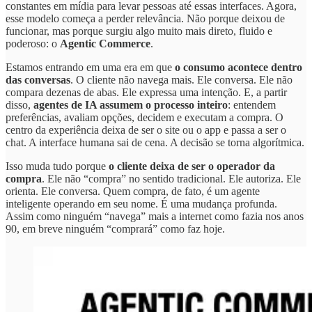
constantes em mídia para levar pessoas até essas interfaces. Agora,
esse modelo começa a perder relevância. Não porque deixou de
funcionar, mas porque surgiu algo muito mais direto, fluido e
poderoso: o
Agentic Commerce
.
Estamos entrando em uma era em que
o consumo acontece dentro
das conversas
. O cliente não navega mais. Ele conversa. Ele não
compara dezenas de abas. Ele expressa uma intenção. E, a partir
disso,
agentes de IA assumem o processo inteiro
: entendem
preferências, avaliam opções, decidem e executam a compra. O
centro da experiência deixa de ser o site ou o app e passa a ser o
chat. A interface humana sai de cena. A decisão se torna algorítmica.
Isso muda tudo porque
o cliente deixa de ser o operador da
compra
. Ele não “compra” no sentido tradicional. Ele autoriza. Ele
orienta. Ele conversa. Quem compra, de fato, é um agente
inteligente operando em seu nome. É uma mudança profunda.
Assim como ninguém “navega” mais a internet como fazia nos anos
90, em breve ninguém “comprará” como faz hoje.