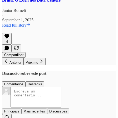
Brasil: O Éden dos Data Centers
Junior Borneli
·
September 1, 2025
Read full story
4
Compartilhar
Anterior
Próximo
Discussão sobre este post
Comentários
Restacks
Principais
Mais recentes
Discussões